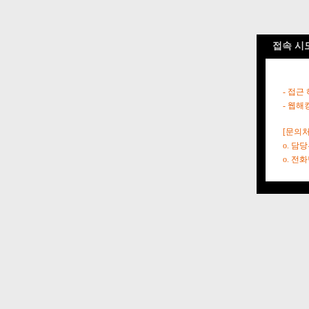
접속 시
- 접근
- 웹해
[문의처
o. 담
o. 전화번