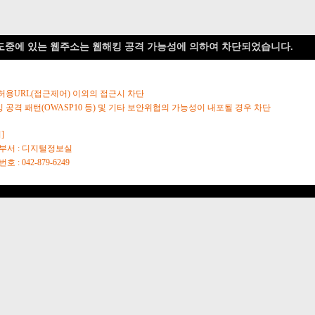
도중에 있는 웹주소는 웹해킹 공격 가능성에 의하여 차단되었습니다.
 허용URL(접근제어) 이외의 접근시 차단
킹 공격 패턴(OWASP10 등) 및 기타 보안위협의 가능성이 내포될 경우 차단
]
당부서 : 디지털정보실
호 : 042-879-6249