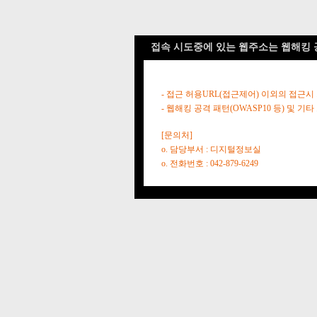
접속 시도중에 있는 웹주소는 웹해킹 
- 접근 허용URL(접근제어) 이외의 접근시
- 웹해킹 공격 패턴(OWASP10 등) 및
[문의처]
o. 담당부서 : 디지털정보실
o. 전화번호 : 042-879-6249