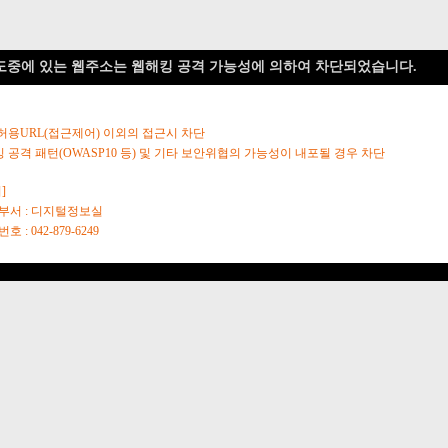
도중에 있는 웹주소는 웹해킹 공격 가능성에 의하여 차단되었습니다.
 허용URL(접근제어) 이외의 접근시 차단
킹 공격 패턴(OWASP10 등) 및 기타 보안위협의 가능성이 내포될 경우 차단
]
당부서 : 디지털정보실
호 : 042-879-6249