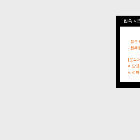
접속 시
- 접근
- 웹해
[문의처
o. 담
o. 전화번