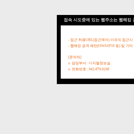
접속 시도중에 있는 웹주소는 웹해킹 
- 접근 허용URL(접근제어) 이외의 접근시
- 웹해킹 공격 패턴(OWASP10 등) 및
[문의처]
o. 담당부서 : 디지털정보실
o. 전화번호 : 042-879-6249