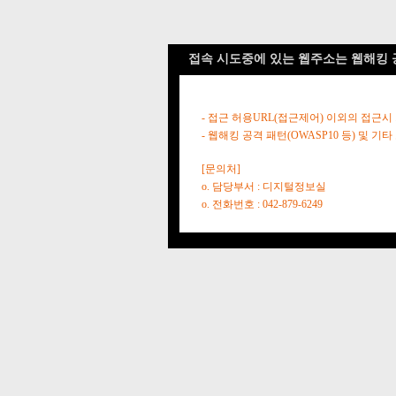
접속 시도중에 있는 웹주소는 웹해킹 
- 접근 허용URL(접근제어) 이외의 접근시
- 웹해킹 공격 패턴(OWASP10 등) 및
[문의처]
o. 담당부서 : 디지털정보실
o. 전화번호 : 042-879-6249