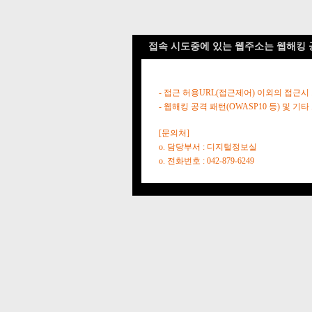
접속 시도중에 있는 웹주소는 웹해킹 
- 접근 허용URL(접근제어) 이외의 접근시
- 웹해킹 공격 패턴(OWASP10 등) 및
[문의처]
o. 담당부서 : 디지털정보실
o. 전화번호 : 042-879-6249