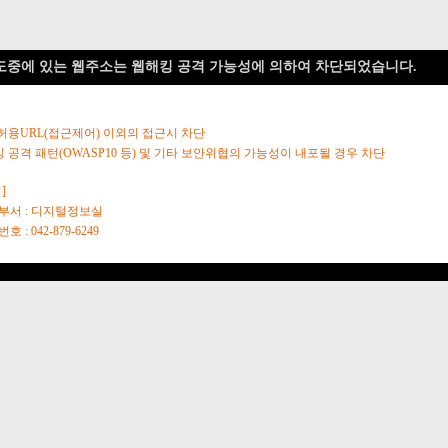
도중에 있는 웹주소는 웹해킹 공격 가능성에 의하여 차단되었습니다.
 허용URL(접근제어) 이외의 접근시 차단
킹 공격 패턴(OWASP10 등) 및 기타 보안위협의 가능성이 내포될 경우 차단
]
당부서 : 디지털정보실
호 : 042-879-6249