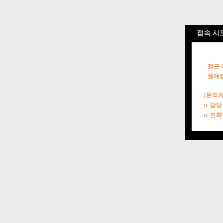
접속 시
- 접근
- 웹해
[문의처
o. 담
o. 전화번