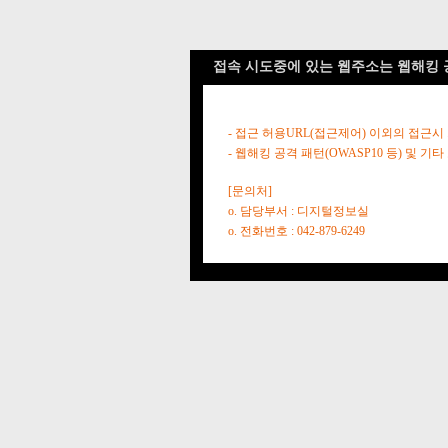
접속 시도중에 있는 웹주소는 웹해킹 
- 접근 허용URL(접근제어) 이외의 접근시
- 웹해킹 공격 패턴(OWASP10 등) 및
[문의처]
o. 담당부서 : 디지털정보실
o. 전화번호 : 042-879-6249