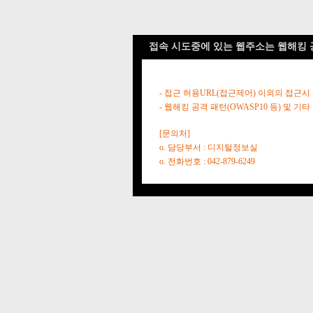
접속 시도중에 있는 웹주소는 웹해킹 
- 접근 허용URL(접근제어) 이외의 접근시
- 웹해킹 공격 패턴(OWASP10 등) 및
[문의처]
o. 담당부서 : 디지털정보실
o. 전화번호 : 042-879-6249