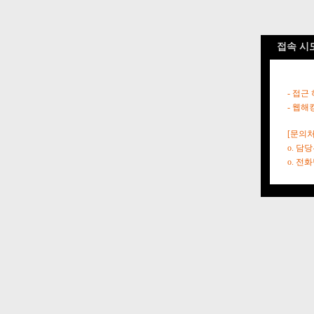
접속 시
- 접근
- 웹해
[문의처
o. 담
o. 전화번