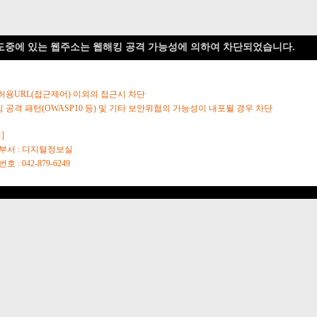
도중에 있는 웹주소는 웹해킹 공격 가능성에 의하여 차단되었습니다.
 허용URL(접근제어) 이외의 접근시 차단
킹 공격 패턴(OWASP10 등) 및 기타 보안위협의 가능성이 내포될 경우 차단
]
당부서 : 디지털정보실
호 : 042-879-6249