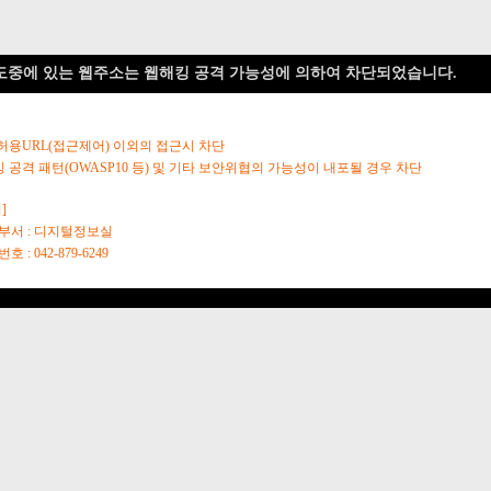
도중에 있는 웹주소는 웹해킹 공격 가능성에 의하여 차단되었습니다.
 허용URL(접근제어) 이외의 접근시 차단
킹 공격 패턴(OWASP10 등) 및 기타 보안위협의 가능성이 내포될 경우 차단
]
당부서 : 디지털정보실
호 : 042-879-6249