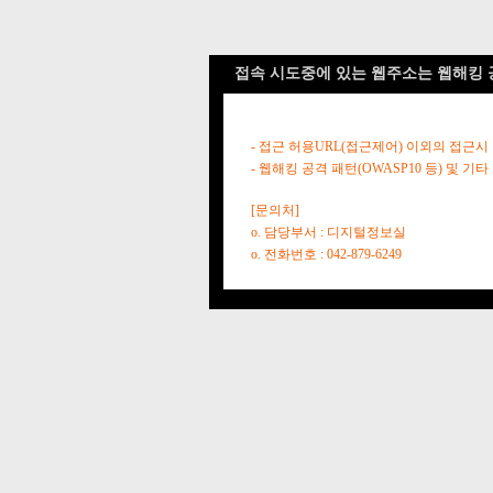
접속 시도중에 있는 웹주소는 웹해킹 
- 접근 허용URL(접근제어) 이외의 접근시
- 웹해킹 공격 패턴(OWASP10 등) 및
[문의처]
o. 담당부서 : 디지털정보실
o. 전화번호 : 042-879-6249