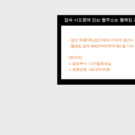
접속 시도중에 있는 웹주소는 웹해킹 
- 접근 허용URL(접근제어) 이외의 접근시
- 웹해킹 공격 패턴(OWASP10 등) 및
[문의처]
o. 담당부서 : 디지털정보실
o. 전화번호 : 042-879-6249