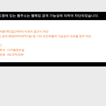
도중에 있는 웹주소는 웹해킹 공격 가능성에 의하여 차단되었습니다.
 허용URL(접근제어) 이외의 접근시 차단
킹 공격 패턴(OWASP10 등) 및 기타 보안위협의 가능성이 내포될 경우 차단
]
당부서 : 디지털정보실
호 : 042-879-6249