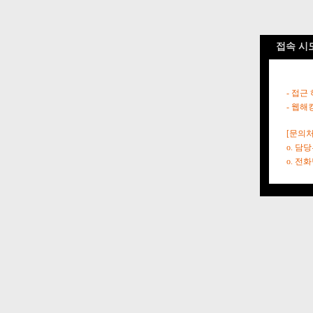
접속 시
- 접근
- 웹해
[문의처
o. 담
o. 전화번