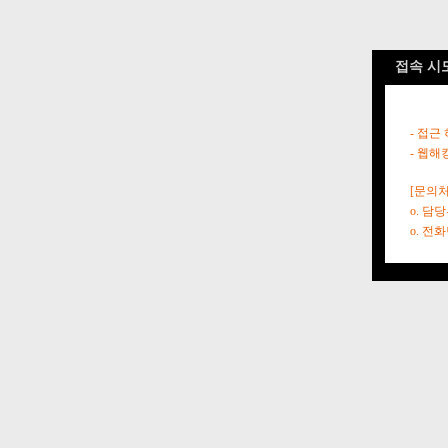
접속 시
- 접근
- 웹해
[문의처
o. 담
o. 전화번