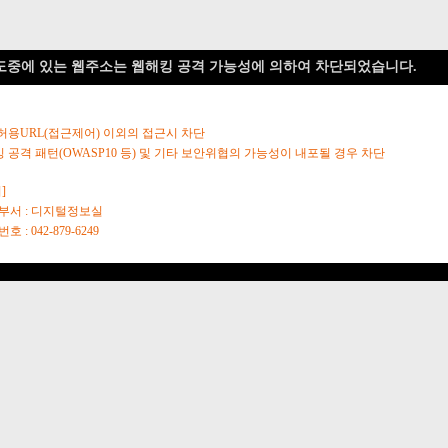
도중에 있는 웹주소는 웹해킹 공격 가능성에 의하여 차단되었습니다.
 허용URL(접근제어) 이외의 접근시 차단
킹 공격 패턴(OWASP10 등) 및 기타 보안위협의 가능성이 내포될 경우 차단
]
당부서 : 디지털정보실
호 : 042-879-6249