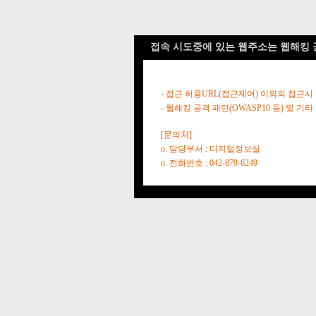
접속 시도중에 있는 웹주소는 웹해킹 
- 접근 허용URL(접근제어) 이외의 접근시
- 웹해킹 공격 패턴(OWASP10 등) 및
[문의처]
o. 담당부서 : 디지털정보실
o. 전화번호 : 042-879-6249