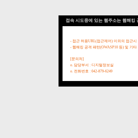
접속 시도중에 있는 웹주소는 웹해킹 
- 접근 허용URL(접근제어) 이외의 접근시
- 웹해킹 공격 패턴(OWASP10 등) 및
[문의처]
o. 담당부서 : 디지털정보실
o. 전화번호 : 042-879-6249