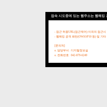
접속 시도중에 있는 웹주소는 웹해킹 
- 접근 허용URL(접근제어) 이외의 접근시
- 웹해킹 공격 패턴(OWASP10 등) 및
[문의처]
o. 담당부서 : 디지털정보실
o. 전화번호 : 042-879-6249