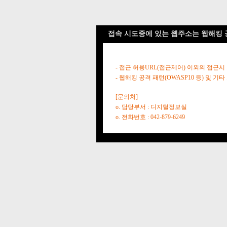
접속 시도중에 있는 웹주소는 웹해킹 
- 접근 허용URL(접근제어) 이외의 접근시
- 웹해킹 공격 패턴(OWASP10 등) 및
[문의처]
o. 담당부서 : 디지털정보실
o. 전화번호 : 042-879-6249