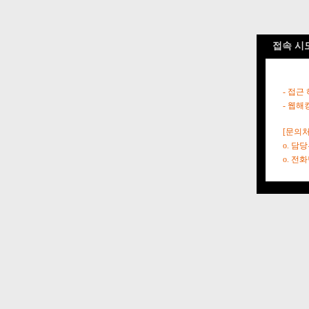
접속 시
- 접근
- 웹해
[문의처
o. 담
o. 전화번