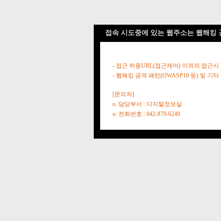
접속 시도중에 있는 웹주소는 웹해킹 
- 접근 허용URL(접근제어) 이외의 접근시
- 웹해킹 공격 패턴(OWASP10 등) 및
[문의처]
o. 담당부서 : 디지털정보실
o. 전화번호 : 042-879-6249