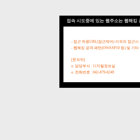
접속 시도중에 있는 웹주소는 웹해킹 
- 접근 허용URL(접근제어) 이외의 접근시
- 웹해킹 공격 패턴(OWASP10 등) 및
[문의처]
o. 담당부서 : 디지털정보실
o. 전화번호 : 042-879-6249