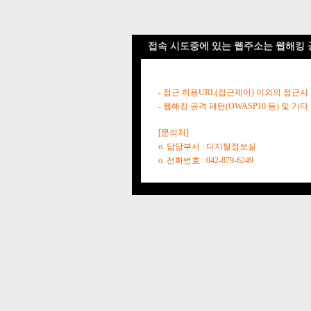
접속 시도중에 있는 웹주소는 웹해킹 
- 접근 허용URL(접근제어) 이외의 접근시
- 웹해킹 공격 패턴(OWASP10 등) 및
[문의처]
o. 담당부서 : 디지털정보실
o. 전화번호 : 042-879-6249