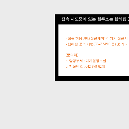
접속 시도중에 있는 웹주소는 웹해킹 
- 접근 허용URL(접근제어) 이외의 접근시
- 웹해킹 공격 패턴(OWASP10 등) 및
[문의처]
o. 담당부서 : 디지털정보실
o. 전화번호 : 042-879-6249