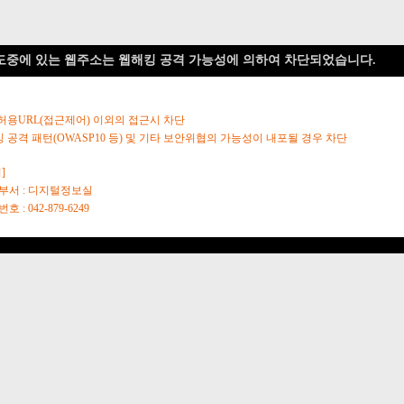
도중에 있는 웹주소는 웹해킹 공격 가능성에 의하여 차단되었습니다.
 허용URL(접근제어) 이외의 접근시 차단
킹 공격 패턴(OWASP10 등) 및 기타 보안위협의 가능성이 내포될 경우 차단
]
당부서 : 디지털정보실
호 : 042-879-6249