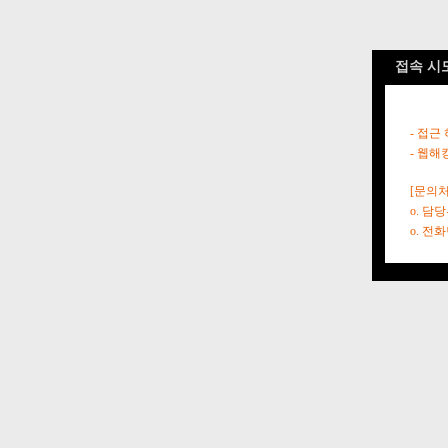
접속 시
- 접근
- 웹해
[문의처
o. 담
o. 전화번