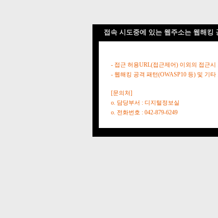
접속 시도중에 있는 웹주소는 웹해킹 
- 접근 허용URL(접근제어) 이외의 접근시
- 웹해킹 공격 패턴(OWASP10 등) 및
[문의처]
o. 담당부서 : 디지털정보실
o. 전화번호 : 042-879-6249