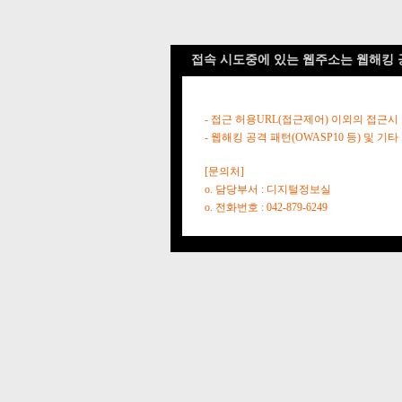
접속 시도중에 있는 웹주소는 웹해킹 
- 접근 허용URL(접근제어) 이외의 접근시
- 웹해킹 공격 패턴(OWASP10 등) 및
[문의처]
o. 담당부서 : 디지털정보실
o. 전화번호 : 042-879-6249