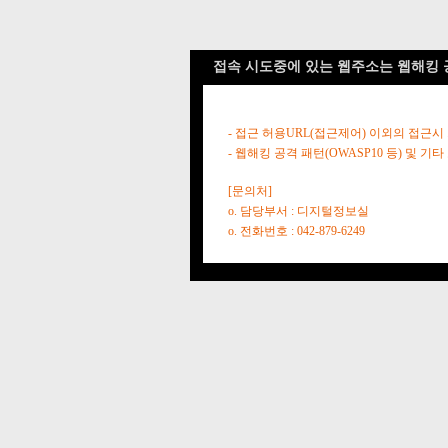
접속 시도중에 있는 웹주소는 웹해킹 
- 접근 허용URL(접근제어) 이외의 접근시
- 웹해킹 공격 패턴(OWASP10 등) 및
[문의처]
o. 담당부서 : 디지털정보실
o. 전화번호 : 042-879-6249