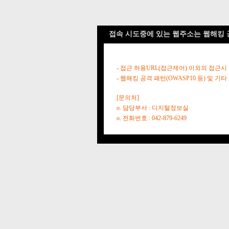
접속 시도중에 있는 웹주소는 웹해킹 
- 접근 허용URL(접근제어) 이외의 접근시
- 웹해킹 공격 패턴(OWASP10 등) 및
[문의처]
o. 담당부서 : 디지털정보실
o. 전화번호 : 042-879-6249