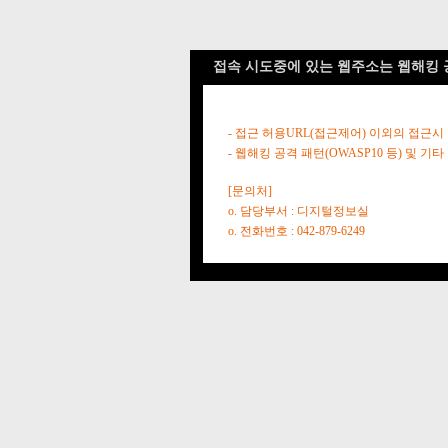
접속 시도중에 있는 웹주소는 웹해킹 
- 접근 허용URL(접근제어) 이외의 접근시
- 웹해킹 공격 패턴(OWASP10 등) 및
[문의처]
o. 담당부서 : 디지털정보실
o. 전화번호 : 042-879-6249