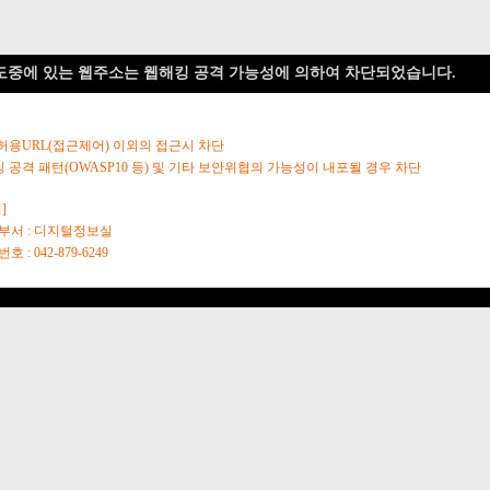
도중에 있는 웹주소는 웹해킹 공격 가능성에 의하여 차단되었습니다.
 허용URL(접근제어) 이외의 접근시 차단
킹 공격 패턴(OWASP10 등) 및 기타 보안위협의 가능성이 내포될 경우 차단
]
당부서 : 디지털정보실
호 : 042-879-6249