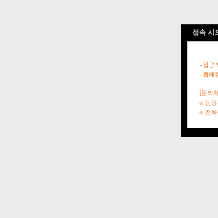
접속 시
- 접근
- 웹해
[문의처
o. 담
o. 전화번