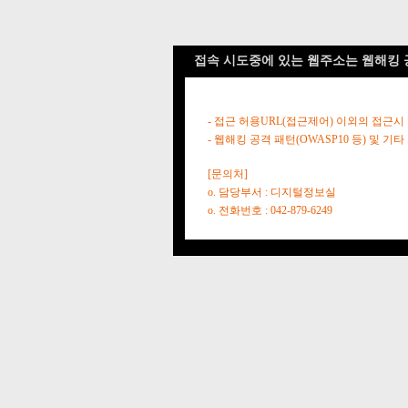
접속 시도중에 있는 웹주소는 웹해킹 
- 접근 허용URL(접근제어) 이외의 접근시
- 웹해킹 공격 패턴(OWASP10 등) 및
[문의처]
o. 담당부서 : 디지털정보실
o. 전화번호 : 042-879-6249