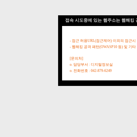
접속 시도중에 있는 웹주소는 웹해킹 
- 접근 허용URL(접근제어) 이외의 접근시
- 웹해킹 공격 패턴(OWASP10 등) 및
[문의처]
o. 담당부서 : 디지털정보실
o. 전화번호 : 042-879-6249