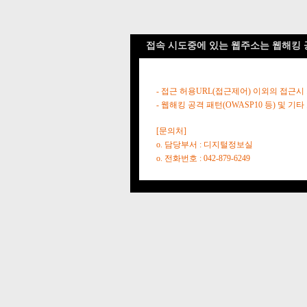
접속 시도중에 있는 웹주소는 웹해킹 
- 접근 허용URL(접근제어) 이외의 접근시
- 웹해킹 공격 패턴(OWASP10 등) 및
[문의처]
o. 담당부서 : 디지털정보실
o. 전화번호 : 042-879-6249