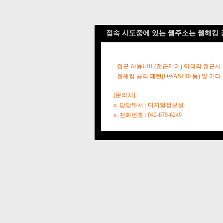
접속 시도중에 있는 웹주소는 웹해킹 
- 접근 허용URL(접근제어) 이외의 접근시
- 웹해킹 공격 패턴(OWASP10 등) 및
[문의처]
o. 담당부서 : 디지털정보실
o. 전화번호 : 042-879-6249