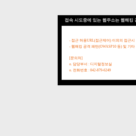
접속 시도중에 있는 웹주소는 웹해킹 
- 접근 허용URL(접근제어) 이외의 접근시
- 웹해킹 공격 패턴(OWASP10 등) 및
[문의처]
o. 담당부서 : 디지털정보실
o. 전화번호 : 042-879-6249