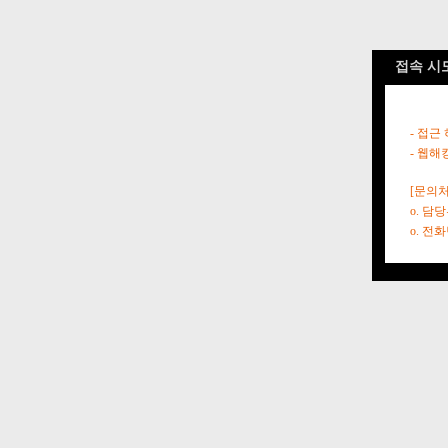
접속 시
- 접근
- 웹해
[문의처
o. 담
o. 전화번