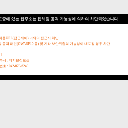
도중에 있는 웹주소는 웹해킹 공격 가능성에 의하여 차단되었습니다.
 허용URL(접근제어) 이외의 접근시 차단
킹 공격 패턴(OWASP10 등) 및 기타 보안위협의 가능성이 내포될 경우 차단
]
당부서 : 디지털정보실
호 : 042-879-6249