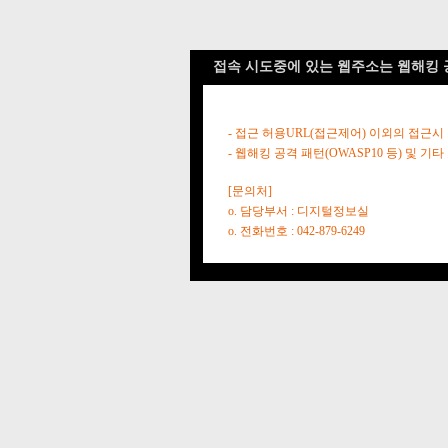
접속 시도중에 있는 웹주소는 웹해킹 
- 접근 허용URL(접근제어) 이외의 접근시
- 웹해킹 공격 패턴(OWASP10 등) 및
[문의처]
o. 담당부서 : 디지털정보실
o. 전화번호 : 042-879-6249