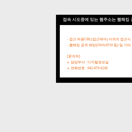
접속 시도중에 있는 웹주소는 웹해킹 
- 접근 허용URL(접근제어) 이외의 접근시
- 웹해킹 공격 패턴(OWASP10 등) 및
[문의처]
o. 담당부서 : 디지털정보실
o. 전화번호 : 042-879-6249