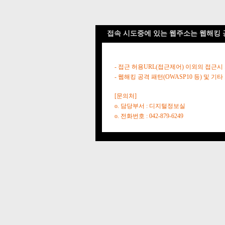
접속 시도중에 있는 웹주소는 웹해킹 
- 접근 허용URL(접근제어) 이외의 접근시
- 웹해킹 공격 패턴(OWASP10 등) 및
[문의처]
o. 담당부서 : 디지털정보실
o. 전화번호 : 042-879-6249