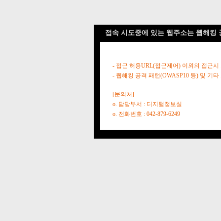
접속 시도중에 있는 웹주소는 웹해킹 
- 접근 허용URL(접근제어) 이외의 접근시
- 웹해킹 공격 패턴(OWASP10 등) 및
[문의처]
o. 담당부서 : 디지털정보실
o. 전화번호 : 042-879-6249