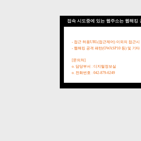
접속 시도중에 있는 웹주소는 웹해킹 
- 접근 허용URL(접근제어) 이외의 접근시
- 웹해킹 공격 패턴(OWASP10 등) 및
[문의처]
o. 담당부서 : 디지털정보실
o. 전화번호 : 042-879-6249