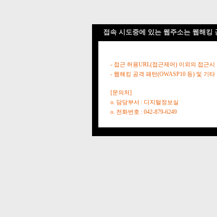
접속 시도중에 있는 웹주소는 웹해킹 
- 접근 허용URL(접근제어) 이외의 접근시
- 웹해킹 공격 패턴(OWASP10 등) 및
[문의처]
o. 담당부서 : 디지털정보실
o. 전화번호 : 042-879-6249