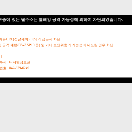
도중에 있는 웹주소는 웹해킹 공격 가능성에 의하여 차단되었습니다.
 허용URL(접근제어) 이외의 접근시 차단
킹 공격 패턴(OWASP10 등) 및 기타 보안위협의 가능성이 내포될 경우 차단
]
당부서 : 디지털정보실
호 : 042-879-6249