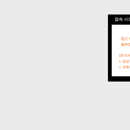
접속 시
- 접근
- 웹해
[문의처
o. 담
o. 전화번