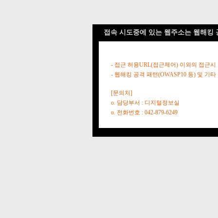
접속 시도중에 있는 웹주소는 웹해킹 
- 접근 허용URL(접근제어) 이외의 접근시
- 웹해킹 공격 패턴(OWASP10 등) 및
[문의처]
o. 담당부서 : 디지털정보실
o. 전화번호 : 042-879-6249