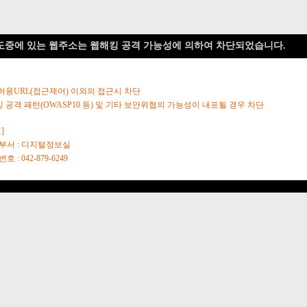
도중에 있는 웹주소는 웹해킹 공격 가능성에 의하여 차단되었습니다.
 허용URL(접근제어) 이외의 접근시 차단
킹 공격 패턴(OWASP10 등) 및 기타 보안위협의 가능성이 내포될 경우 차단
]
당부서 : 디지털정보실
호 : 042-879-6249