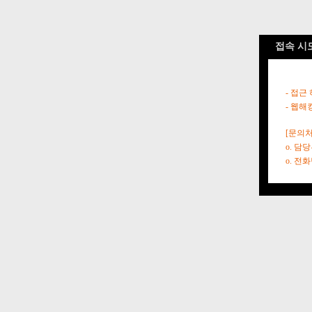
접속 시
- 접근
- 웹해
[문의처
o. 담
o. 전화번