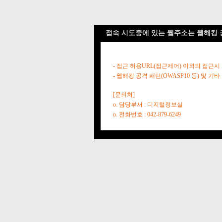
접속 시도중에 있는 웹주소는 웹해킹 
- 접근 허용URL(접근제어) 이외의 접근시
- 웹해킹 공격 패턴(OWASP10 등) 및
[문의처]
o. 담당부서 : 디지털정보실
o. 전화번호 : 042-879-6249