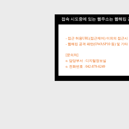
접속 시도중에 있는 웹주소는 웹해킹 
- 접근 허용URL(접근제어) 이외의 접근시
- 웹해킹 공격 패턴(OWASP10 등) 및
[문의처]
o. 담당부서 : 디지털정보실
o. 전화번호 : 042-879-6249