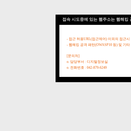
접속 시도중에 있는 웹주소는 웹해킹 
- 접근 허용URL(접근제어) 이외의 접근시
- 웹해킹 공격 패턴(OWASP10 등) 및
[문의처]
o. 담당부서 : 디지털정보실
o. 전화번호 : 042-879-6249