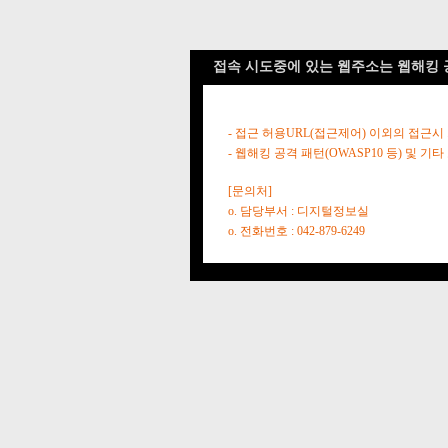
접속 시도중에 있는 웹주소는 웹해킹 
- 접근 허용URL(접근제어) 이외의 접근시
- 웹해킹 공격 패턴(OWASP10 등) 및
[문의처]
o. 담당부서 : 디지털정보실
o. 전화번호 : 042-879-6249